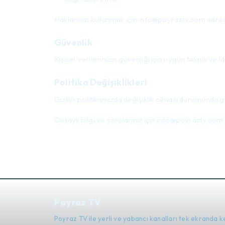
Haklarınızı kullanmak için
info@poyraztv.com
adres
Güvenlik
Kişisel verilerinizin güvenliği için uygun teknik ve 
Politika Değişiklikleri
Gizlilik politikamızda değişiklik olması durumunda 
Detaylı bilgi ve sorularınız için
info@poyraztv.com
Poyraz TV
Poyraz TV ile yerli ve yabancı kanalları tek ekranda k