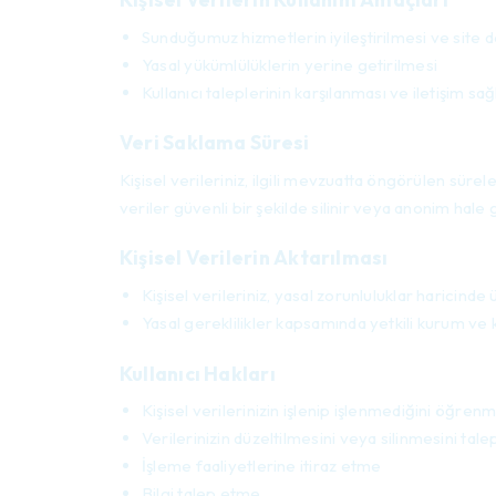
Sunduğumuz hizmetlerin iyileştirilmesi ve site d
Yasal yükümlülüklerin yerine getirilmesi
Kullanıcı taleplerinin karşılanması ve iletişim sa
Veri Saklama Süresi
Kişisel verileriniz, ilgili mevzuatta öngörülen sür
veriler güvenli bir şekilde silinir veya anonim hale ge
Kişisel Verilerin Aktarılması
Kişisel verileriniz, yasal zorunluluklar haricinde
Yasal gereklilikler kapsamında yetkili kurum ve k
Kullanıcı Hakları
Kişisel verilerinizin işlenip işlenmediğini öğren
Verilerinizin düzeltilmesini veya silinmesini tal
İşleme faaliyetlerine itiraz etme
Bilgi talep etme