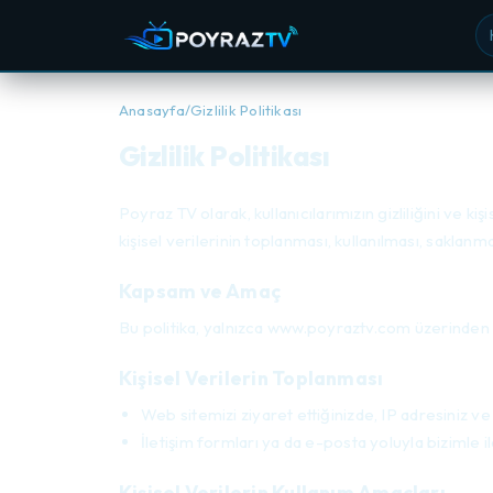
Ka
Anasayfa
/
Gizlilik Politikası
Gizlilik Politikası
Poyraz TV olarak, kullanıcılarımızın gizliliğini ve k
kişisel verilerinin toplanması, kullanılması, saklanma
Kapsam ve Amaç
Bu politika, yalnızca www.poyraztv.com üzerinden top
Kişisel Verilerin Toplanması
Web sitemizi ziyaret ettiğinizde, IP adresiniz ve t
İletişim formları ya da e-posta yoluyla bizimle il
Kişisel Verilerin Kullanım Amaçları