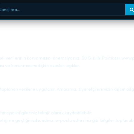
nal ara
işisel verilerinin korunmasını önemsiyoruz. Bu Gizlilik Politikası, ww
sı ve korunmasına ilişkin esasları açıklar.
lanan verilere uygulanır. Amacımız, ziyaretçilerimizin kişisel bilgil
arayıcı bilgileriniz teknik olarak kaydedilebilir.
etişime geçtiğinizde, adınız, e-posta adresiniz gibi bilgiler toplanabil