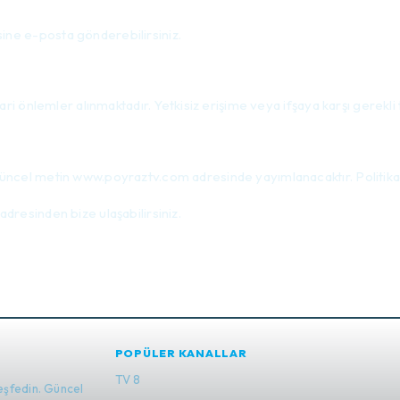
ine e-posta gönderebilirsiniz.
idari önlemler alınmaktadır. Yetkisiz erişime veya ifşaya karşı gerek
güncel metin www.poyraztv.com adresinde yayımlanacaktır. Politikadak
adresinden bize ulaşabilirsiniz.
POPÜLER KANALLAR
TV 8
eşfedin. Güncel