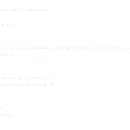
eneyiminizin geliştirilmesi
ğlanması
eler boyunca veya işlendikleri amaç için gerekli olan süre boyunca m
tirilir.
 üçüncü kişilerle paylaşılmaz.
uruluşlarla paylaşım yapılabilir.
me
ep etme