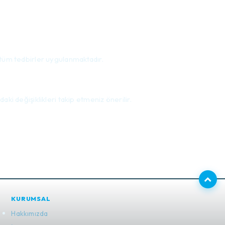
li tüm tedbirler uygulanmaktadır.
i değişiklikleri takip etmeniz önerilir.
KURUMSAL
Hakkımızda