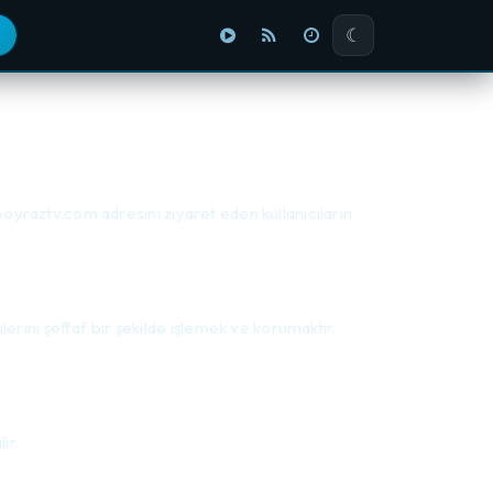
☾
w.poyraztv.com adresini ziyaret eden kullanıcıların
erini şeffaf bir şekilde işlemek ve korumaktır.
ir.