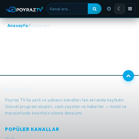
☾
Kanal ara
Anasayfa
Haberler
Haberler
Poyraz TV
Poyraz TV ile yerli ve yabancı kanalları tek ekranda keşfedin.
Güncel program akışları, canlı yayınlar ve haberler — mobil ve
masaüstünde kesintisiz izleme deneyimi.
POPÜLER KANALLAR
TV 8