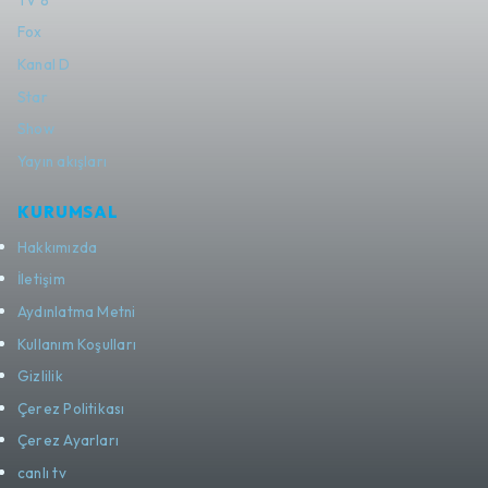
Fox
Kanal D
Star
Show
Yayın akışları
KURUMSAL
Hakkımızda
İletişim
Aydınlatma Metni
Kullanım Koşulları
Gizlilik
Çerez Politikası
Çerez Ayarları
canlı tv