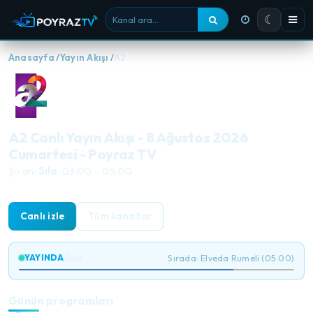
☾
Kanal ara
Anasayfa
Yayın Akışı
A2
A2 Canlı Yayın Akışı - 8 Ağustos 2026
Cumartesi - Poyraz TV
Şu an:
Sıla
· 03:00 – 05:00
Canlı izle
Tüm kanallar
Sıla
YAYINDA
Sırada: Elveda Rumeli (05:00)
Günün programları