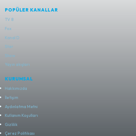
POPÜLER KANALLAR
TV 8
Fox
Kanal D
Star
Show
Yayın akışları
KURUMSAL
Hakkımızda
İletişim
Aydınlatma Metni
Kullanım Koşulları
Gizlilik
Çerez Politikası