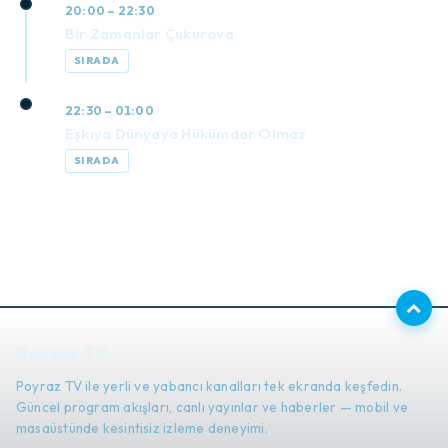
20:00 – 22:30
Bir Zamanlar Çukurova
SIRADA
22:30 – 01:00
Eşkıya Dünyaya Hükümdar Olmaz
SIRADA
Poyraz TV
Poyraz TV ile yerli ve yabancı kanalları tek ekranda keşfedin.
Güncel program akışları, canlı yayınlar ve haberler — mobil ve
masaüstünde kesintisiz izleme deneyimi.