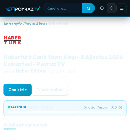
☾
Kanal ara
Anasayfa
Yayın Akışı
Habertürk
Habertürk Canlı Yayın Akışı - 8 Ağustos 2026
Cumartesi - Poyraz TV
Şu an:
Haber Bülteni
· 05:00 – 06:15
Canlı izle
Tüm kanallar
Haber Bülteni
YAYINDA
Sırada: Airport (06:15)
Günün programları