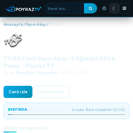
☾
Kanal ara
Anasayfa
Yayın Akışı
TV 8,5
TV 8,5 Canlı Yayın Akışı - 9 Ağustos 2026
Pazar - Poyraz TV
Şu an:
Beraber Yaşayalım
· 09:30 – 12:00
Canlı izle
Tüm kanallar
Beraber Yaşayalım
YAYINDA
Sırada: Balık Dedektifi (12:00)
Günün programları