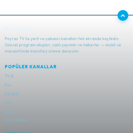
Poyraz TV
Poyraz TV ile yerli ve yabancı kanalları tek ekranda keşfedin.
Güncel program akışları, canlı yayınlar ve haberler — mobil ve
masaüstünde kesintisiz izleme deneyimi.
POPÜLER KANALLAR
TV 8
Fox
Kanal D
Star
Show
Yayın akışları