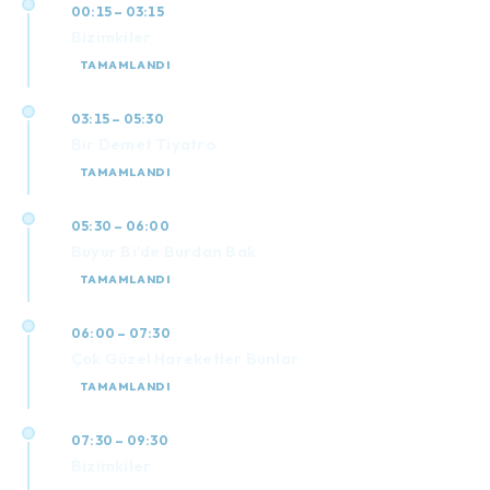
00:15 – 03:15
Bizimkiler
TAMAMLANDI
03:15 – 05:30
Bir Demet Tiyatro
TAMAMLANDI
05:30 – 06:00
Buyur Bi'de Burdan Bak
TAMAMLANDI
06:00 – 07:30
Çok Güzel Hareketler Bunlar
TAMAMLANDI
07:30 – 09:30
Bizimkiler