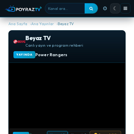
☾
Kanal ara
Ana Sayfa
Ana Yayınlar
Beyaz TV
Beyaz TV
Canlı yayın ve program rehberi
Power Rangers
YAYINDA