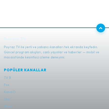
Poyraz TV
Poyraz TV ile yerli ve yabancı kanalları tek ekranda keşfedin.
Güncel program akışları, canlı yayınlar ve haberler — mobil ve
masaüstünde kesintisiz izleme deneyimi.
POPÜLER KANALLAR
TV 8
Fox
Kanal D
Star
Show