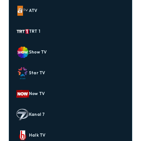
ATV
TRT 1
Show TV
Star TV
Now TV
Kanal 7
Halk TV