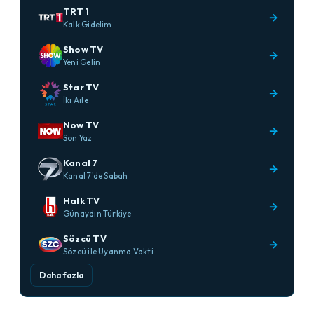
TRT 1
→
Kalk Gidelim
Show TV
→
Yeni Gelin
Star TV
→
İki Aile
Now TV
→
Son Yaz
Kanal 7
→
Kanal 7'de Sabah
Halk TV
→
Günaydın Türkiye
Sözcü TV
→
Sözcü ile Uyanma Vakti
Daha fazla