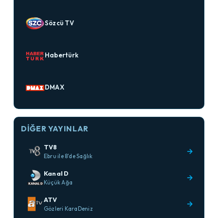
Sözcü TV
Habertürk
DMAX
DIĞER YAYINLAR
TV8
→
Ebru ile 8'de Sağlık
Kanal D
→
Küçük Ağa
ATV
→
Gözleri KaraDeniz