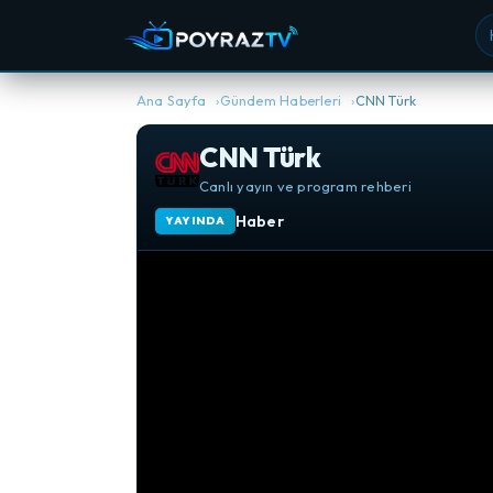
Ka
Ana Sayfa
Gündem Haberleri
CNN Türk
CNN Türk
Canlı yayın ve program rehberi
Haber
YAYINDA