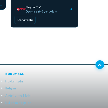
Beyaz TV
→
Geçmişe Yürüyen Adam
Daha fazla
KURUMSAL
Hakkımızda
İletişim
Aydınlatma Metni
Kullanım Koşulları