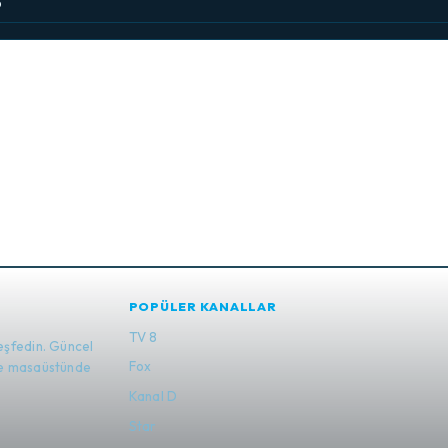
6
POPÜLER KANALLAR
TV 8
eşfedin. Güncel
Fox
 ve masaüstünde
Kanal D
Star