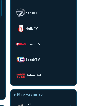
Kanal 7
Halk TV
Beyaz TV
Sözcü TV
Habertürk
DIĞER YAYINLAR
TV8
→