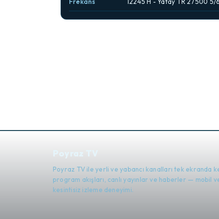
Frekans
12245 H - Yatay TR 27500 5/
Poyraz TV
Poyraz TV ile yerli ve yabancı kanalları tek ekranda k
program akışları, canlı yayınlar ve haberler — mobil
kesintisiz izleme deneyimi.