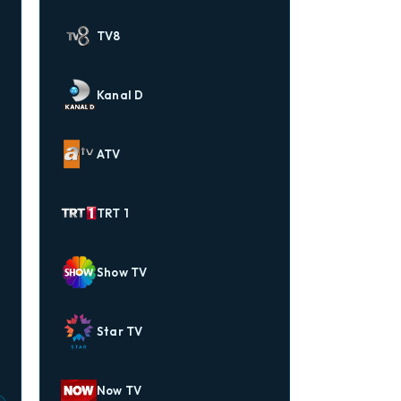
TV8
Kanal D
ATV
TRT 1
Show TV
Star TV
Now TV