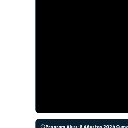
Telif haklarından dolayı CNN Türk canlı yayı
Program Akışı · 8 Ağustos 2026 Cuma