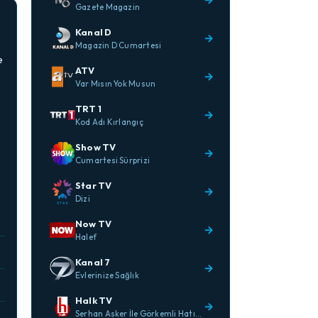
Gazete Magazin
Kanal D
→
Magazin D Cumartesi
e
ATV
→
Var Mısın Yok Musun
TRT 1
→
Kod Adı Kırlangıç
Show TV
→
Cumartesi Sürprizi
Star TV
→
Dizi
Now TV
→
Halef
Kanal 7
→
Evlerinize Sağlık
Halk TV
→
Serhan Asker İle Görkemli Hatıralar