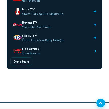
Her Yerde Sen
Halk TV
→
Sinem Fıstıkoğlu ile Sansürsüz
Beyaz TV
→
Masumlar Apartmanı
Sözcü TV
→
Özlem Gürses ve Barış Terkoğlu
Habertürk
→
Enine Boyuna
Daha fazla