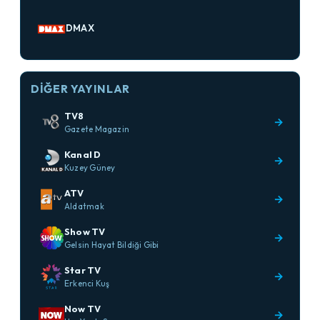
DMAX
DIĞER YAYINLAR
TV8
→
Gazete Magazin
Kanal D
→
Kuzey Güney
ATV
→
Aldatmak
Show TV
→
Gelsin Hayat Bildiği Gibi
Star TV
→
Erkenci Kuş
Now TV
→