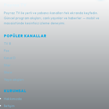
Poyraz TV
Poyraz TV ile yerli ve yabancı kanalları tek ekranda keşfedin.
Güncel program akışları, canlı yayınlar ve haberler — mobil ve
masaüstünde kesintisiz izleme deneyimi.
POPÜLER KANALLAR
TV 8
Fox
Kanal D
Star
Show
Yayın akışları
KURUMSAL
Hakkımızda
İletişim