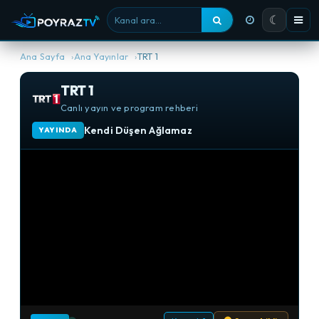
☾
Kanal ara
Ana Sayfa
Ana Yayınlar
TRT 1
TRT 1
Canlı yayın ve program rehberi
Kendi Düşen Ağlamaz
YAYINDA