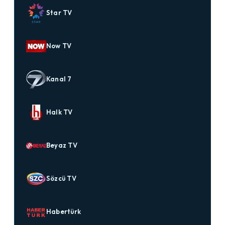
Star TV
Now TV
Kanal 7
Halk TV
Beyaz TV
Sözcü TV
Habertürk