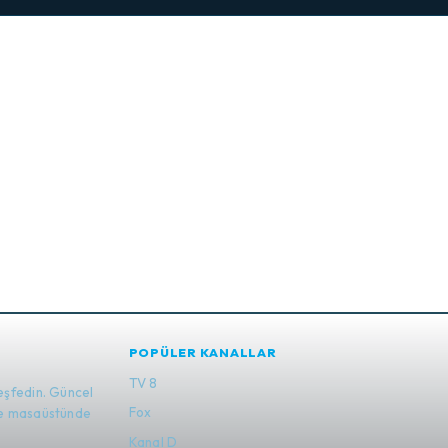
POPÜLER KANALLAR
TV 8
eşfedin. Güncel
Fox
 ve masaüstünde
Kanal D