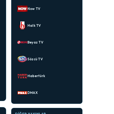
Now TV
Halk TV
Beyaz TV
Sözcü TV
Habertürk
DMAX