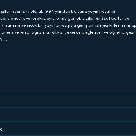
nallarından biri olarak 1994 yılından bu yana yayın hayatını
klere öncelik vererek izleyicilerine günlük diziler, dini sohbetler ve
 samimi ve sıcak bir yayın anlayışıyla geniş bir izleyici kitlesine hita
e önem veren programlar dikkat çekerken, eğlenceli ve öğretici gezi
TV …
3