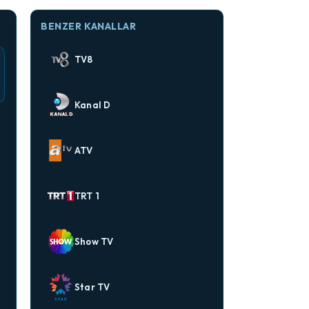
BENZER KANALLAR
TV8
Kanal D
ATV
TRT 1
Show TV
Star TV