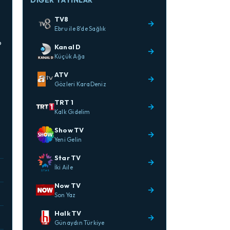
DIĞER YAYINLAR
TV8
→
Ebru ile 8'de Sağlık
p
Kanal D
→
Küçük Ağa
ATV
→
Gözleri KaraDeniz
TRT 1
→
Kalk Gidelim
Show TV
→
Yeni Gelin
Star TV
→
İki Aile
Now TV
→
Son Yaz
Halk TV
→
Günaydın Türkiye