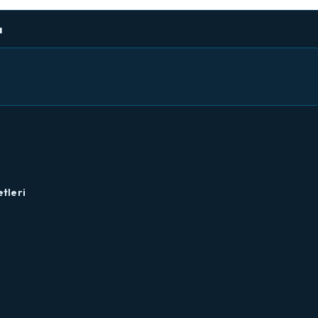
a
tleri