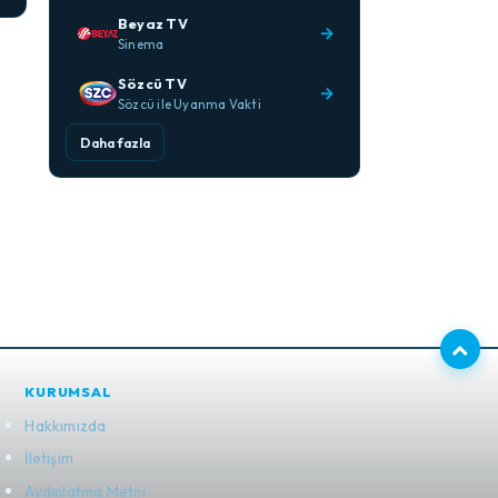
Beyaz TV
→
Sinema
Sözcü TV
→
Sözcü ile Uyanma Vakti
Daha fazla
KURUMSAL
Hakkımızda
İletişim
Aydınlatma Metni