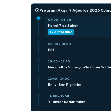
Program Akışı · 7 Ağustos 2026 Cum
07:00 – 08:00
Kanal 7'de Sabah
ŞU AN YAYINDA
08:00 – 10:00
Elif
10:00 – 12:40
Necmettin Nursaçan'la Cuma Sohbe
12:40 – 14:00
En İyi Ben Pişiririm
14:00 – 15:50
Yıldızlar Kadar Yakın