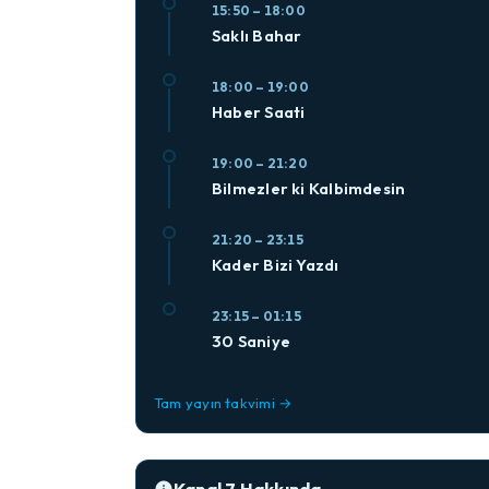
15:50 – 18:00
Saklı Bahar
18:00 – 19:00
Haber Saati
19:00 – 21:20
Bilmezler ki Kalbimdesin
21:20 – 23:15
Kader Bizi Yazdı
23:15 – 01:15
30 Saniye
Tam yayın takvimi →