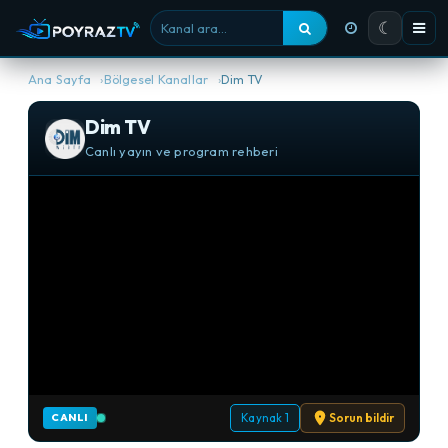
☾
Kanal ara
Ana Sayfa
Bölgesel Kanallar
Dim TV
Dim TV
Canlı yayın ve program rehberi
Kaynak 1
Sorun bildir
CANLI