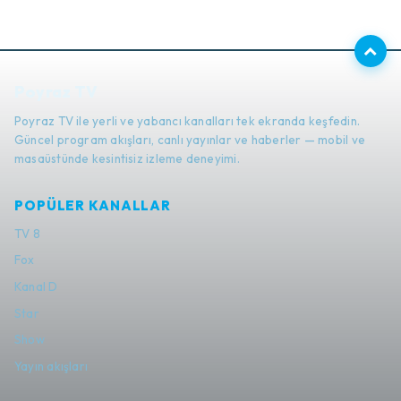
Poyraz TV
Poyraz TV ile yerli ve yabancı kanalları tek ekranda keşfedin.
Güncel program akışları, canlı yayınlar ve haberler — mobil ve
masaüstünde kesintisiz izleme deneyimi.
POPÜLER KANALLAR
TV 8
Fox
Kanal D
Star
Show
Yayın akışları