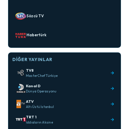
Sözcü TV
Habertürk
DIĞER YAYINLAR
TV8
→
MasterChef Türkiye
Kanal D
→
Dünya Operasyonu
ATV
→
Altı Üstü İstanbul
TRT 1
→
İddiaların Aksine