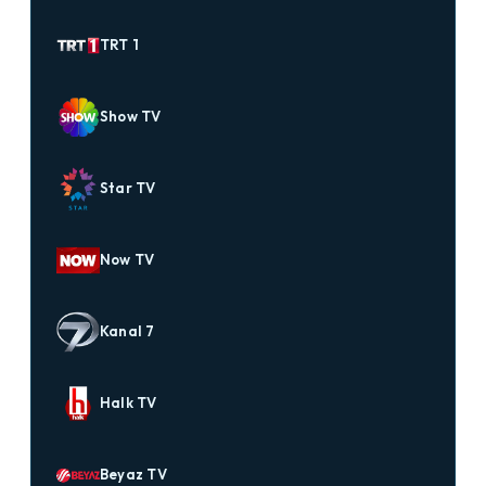
TRT 1
Show TV
Star TV
Now TV
Kanal 7
Halk TV
Beyaz TV