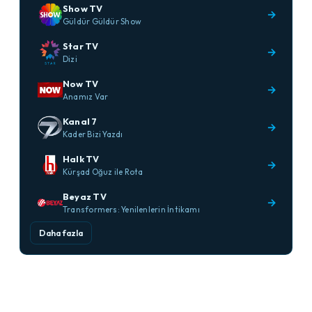
Show TV
→
Güldür Güldür Show
Star TV
→
Dizi
Now TV
→
Anamız Var
Kanal 7
→
Kader Bizi Yazdı
Halk TV
→
Kürşad Oğuz ile Rota
Beyaz TV
→
Transformers: Yenilenlerin İntikamı
Daha fazla