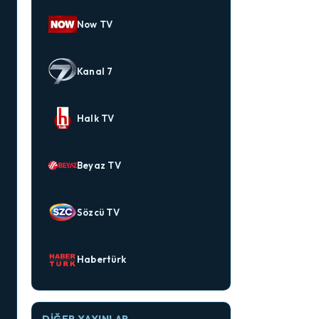
Now TV
Kanal 7
Halk TV
Beyaz TV
Sözcü TV
Habertürk