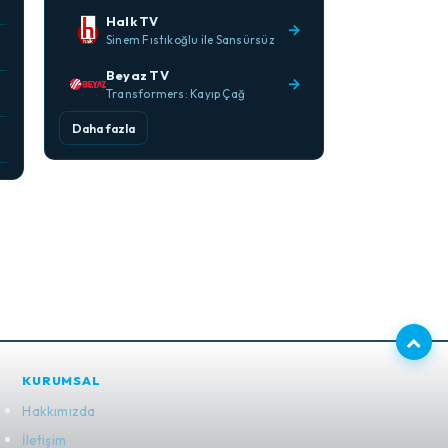
Halk TV
→
Sinem Fıstıkoğlu ile Sansürsüz
Beyaz TV
→
Transformers: Kayıp Çağ
Daha fazla
KURUMSAL
Hakkımızda
İletişim