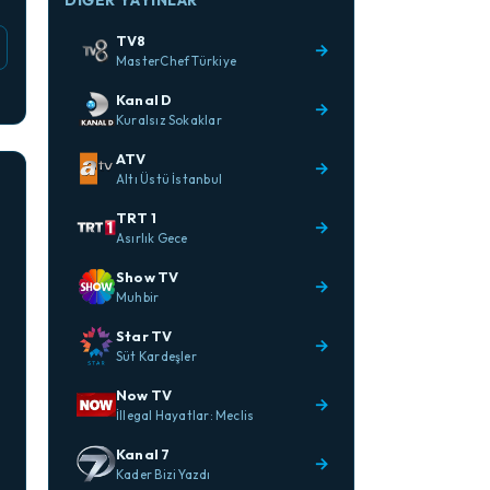
DIĞER YAYINLAR
TV8
→
MasterChef Türkiye
Kanal D
→
Kuralsız Sokaklar
ATV
→
Altı Üstü İstanbul
TRT 1
→
Asırlık Gece
Show TV
→
Muhbir
Star TV
→
Süt Kardeşler
Now TV
→
İllegal Hayatlar: Meclis
Kanal 7
→
Kader Bizi Yazdı