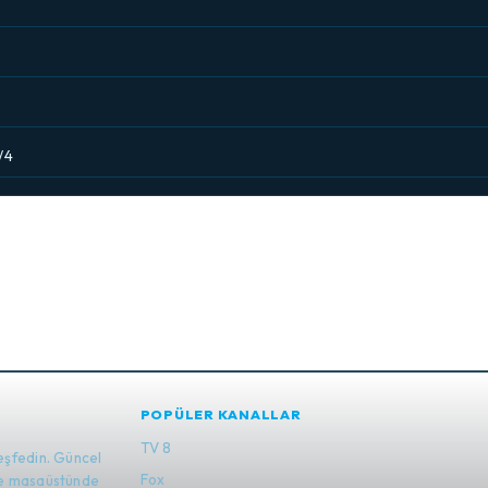
/4
POPÜLER KANALLAR
TV 8
eşfedin. Güncel
Fox
 ve masaüstünde