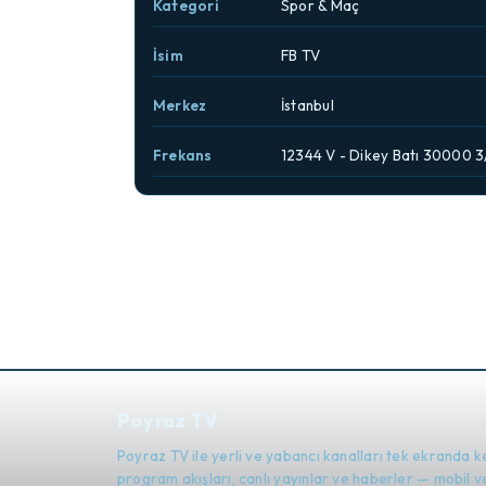
Kategori
Spor & Maç
İsim
FB TV
Merkez
İstanbul
Frekans
12344 V - Dikey Batı 30000 3
Poyraz TV
Poyraz TV ile yerli ve yabancı kanalları tek ekranda k
program akışları, canlı yayınlar ve haberler — mobil