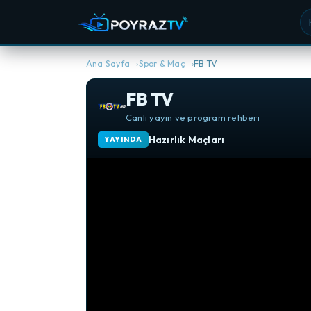
Ka
Ana Sayfa
Spor & Maç
FB TV
FB TV
Canlı yayın ve program rehberi
Hazırlık Maçları
YAYINDA