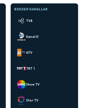
BENZER KANALLAR
TV8
Kanal D
ATV
TRT 1
Show TV
Star TV