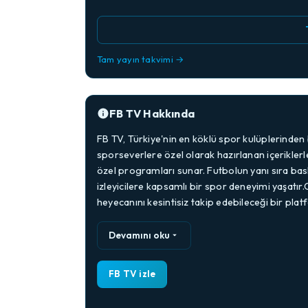
Tam yayın takvimi →
FB TV Hakkında
FB TV, Türkiye'nin en köklü spor kulüplerinden 
sporseverlere özel olarak hazırlanan içeriklerl
özel programları sunar. Futbolun yanı sıra bask
izleyicilere kapsamlı bir spor deneyimi yaşatır
heyecanını kesintisiz takip edebileceği bir pla
Devamını oku
FB TV izle