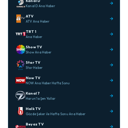
Kanal D
→
Kanal D Ana Haber
ATV
→
ATV Ana Haber
TRT 1
→
Ana Haber
Show TV
→
Show Ana Haber
Star TV
→
Star Haber
Now TV
→
NOW Ana Haber Hafta Sonu
Kanal 7
→
Harun'la Şen Yollar
Halk TV
→
Gözde Şeker ile Hafta Sonu Ana Haber
Beyaz TV
→