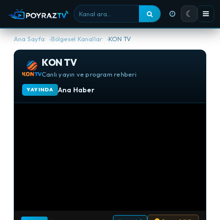
☾
Kanal ara
Ana Sayfa
Bölgesel Kanallar
KON TV
KON TV
Canlı yayın ve program rehberi
Ana Haber
YAYINDA