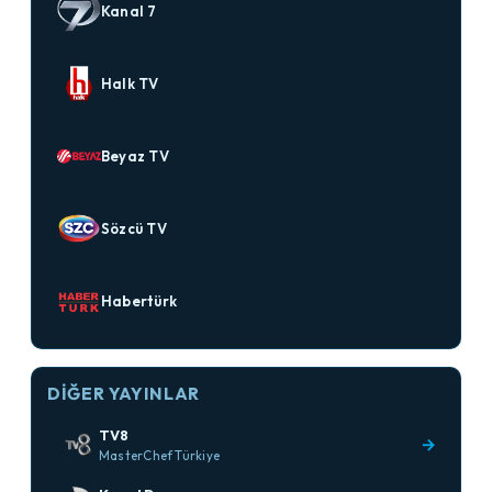
Kanal 7
Halk TV
Beyaz TV
Sözcü TV
Habertürk
DIĞER YAYINLAR
TV8
→
MasterChef Türkiye