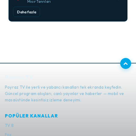
Mısır Tanrıları
Daha fazla
Poyraz TV
Poyraz TV ile yerli ve yabancı kanalları tek ekranda keşfedin.
Güncel program akışları, canlı yayınlar ve haberler — mobil ve
masaüstünde kesintisiz izleme deneyimi.
POPÜLER KANALLAR
TV 8
Fox