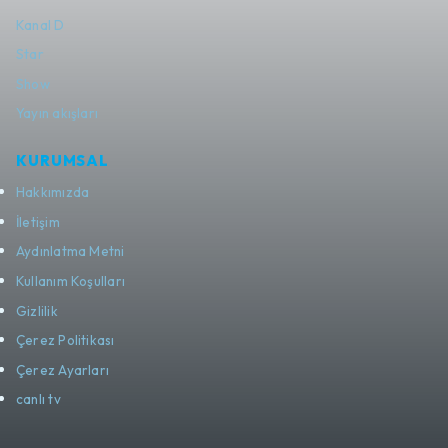
Kanal D
Star
Show
Yayın akışları
KURUMSAL
Hakkımızda
İletişim
Aydınlatma Metni
Kullanım Koşulları
Gizlilik
Çerez Politikası
Çerez Ayarları
canlı tv