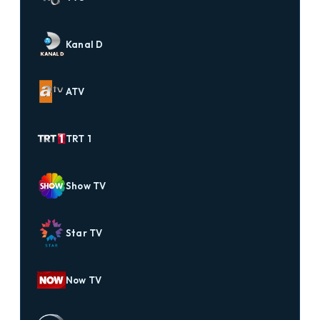
Kanal D
ATV
TRT 1
Show TV
Star TV
Now TV