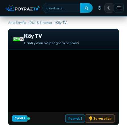
☾
Kanal ara
Ana Sayfa
Dizi & Sinema
Köy TV
Köy TV
Canlı yayın ve program rehberi
Kaynak 1
Sorun bildir
CANLI