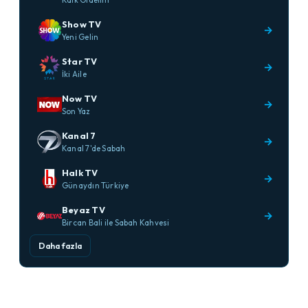
Show TV
→
Yeni Gelin
Star TV
→
İki Aile
Now TV
→
Son Yaz
Kanal 7
→
Kanal 7'de Sabah
Halk TV
→
Günaydın Türkiye
Beyaz TV
→
Bircan Bali ile Sabah Kahvesi
Daha fazla