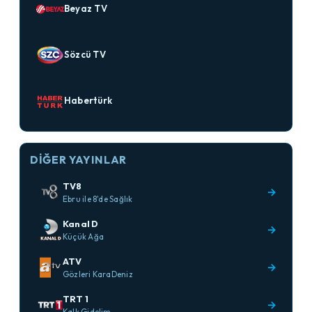
Beyaz TV
Sözcü TV
Habertürk
DIĞER YAYINLAR
TV8
→
Ebru ile 8'de Sağlık
Kanal D
→
Küçük Ağa
ATV
→
Gözleri KaraDeniz
TRT 1
→
Kalk Gidelim