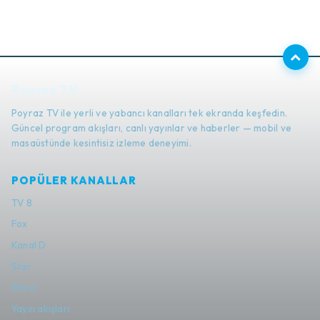
Poyraz TV
Poyraz TV ile yerli ve yabancı kanalları tek ekranda keşfedin.
Güncel program akışları, canlı yayınlar ve haberler — mobil ve
masaüstünde kesintisiz izleme deneyimi.
POPÜLER KANALLAR
TV 8
Fox
Kanal D
Star
Show
Yayın akışları