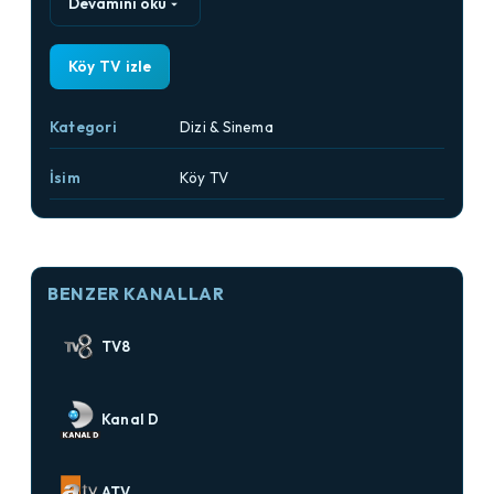
Devamını oku
Köy TV izle
Kategori
Dizi & Sinema
İsim
Köy TV
BENZER KANALLAR
TV8
Kanal D
ATV