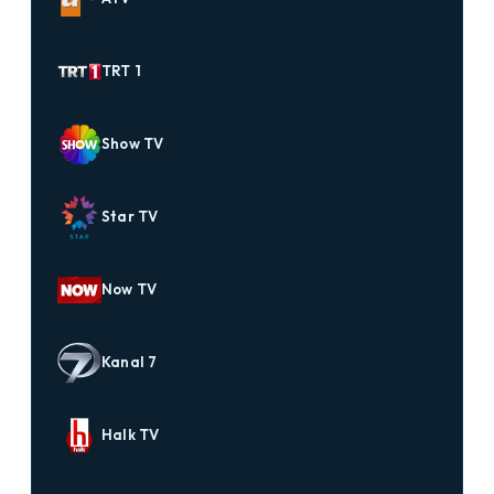
TRT 1
Show TV
Star TV
Now TV
Kanal 7
Halk TV