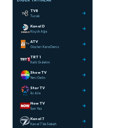
DIĞER YAYINLAR
TV8
→
Tuzak
Kanal D
→
Küçük Ağa
ATV
→
Gözleri KaraDeniz
TRT 1
→
Kalk Gidelim
Show TV
→
Yeni Gelin
Star TV
→
İki Aile
Now TV
→
Son Yaz
Kanal 7
→
Kanal 7'de Sabah