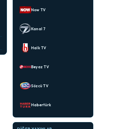
Now TV
Kanal 7
Halk TV
Beyaz TV
Sözcü TV
Habertürk