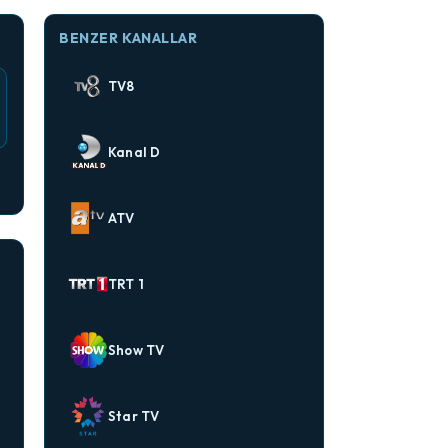
BENZER KANALLAR
TV8
Kanal D
ATV
TRT 1
Show TV
Star TV