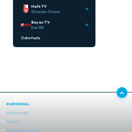
Halk TV
→
Günaydın Türkiye
Beyaz TV
→
Kod 355
Daha fazla
KURUMSAL
Hakkımızda
İletişim
Aydınlatma Metni