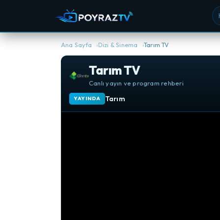
Ka
Ana Sayfa
Dizi & Sinema
Tarım TV
Tarım TV
Canlı yayın ve program rehberi
Tarım
YAYINDA