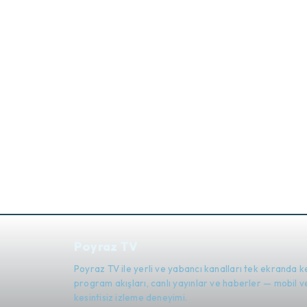
Poyraz TV
Poyraz TV ile yerli ve yabancı kanalları tek ekranda k
program akışları, canlı yayınlar ve haberler — mobil
kesintisiz izleme deneyimi.