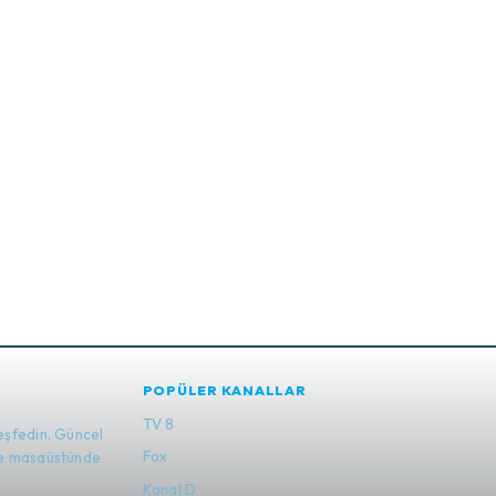
POPÜLER KANALLAR
TV 8
eşfedin. Güncel
Fox
 ve masaüstünde
Kanal D