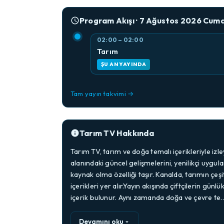
Program Akışı · 7 Ağustos 2026 Cum
02:00 – 02:00
Tarım
ŞU AN YAYINDA
Tam yayın takvimi →
Tarım TV Hakkında
Tarım TV, tarım ve doğa temalı içerikleriyle izl
alanındaki güncel gelişmelerini, yenilikçi uygul
kaynak olma özelliği taşır. Kanalda, tarımın çeşi
içerikleri yer alır.Yayın akışında çiftçilerin günl
içerik bulunur. Aynı zamanda doğa ve çevre te
Devamını oku