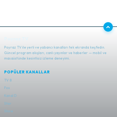
Poyraz TV
Poyraz TV ile yerli ve yabancı kanalları tek ekranda keşfedin.
Güncel program akışları, canlı yayınlar ve haberler — mobil ve
masaüstünde kesintisiz izleme deneyimi.
POPÜLER KANALLAR
TV 8
Fox
Kanal D
Star
Show