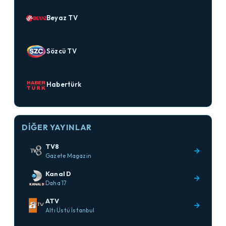
Beyaz TV
Sözcü TV
Habertürk
DIĞER YAYINLAR
TV8
→
Gazete Magazin
Kanal D
→
Daha 17
ATV
→
Altı Üstü İstanbul