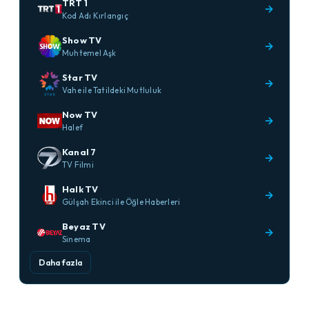
TRT 1
→
Kod Adı Kırlangıç
Show TV
→
Muhtemel Aşk
Star TV
→
Vahe ile Tatildeki Mutluluk
Now TV
→
Halef
Kanal 7
→
TV Filmi
Halk TV
→
Gülşah Ekinci ile Öğle Haberleri
Beyaz TV
→
Sinema
Daha fazla