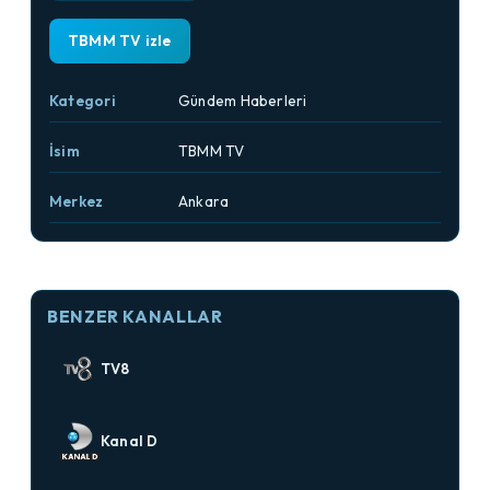
TBMM TV izle
Kategori
Gündem Haberleri
İsim
TBMM TV
Merkez
Ankara
BENZER KANALLAR
TV8
Kanal D