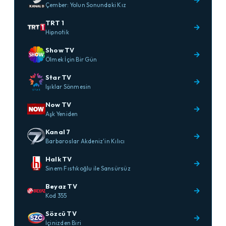
Çember: Yolun Sonundaki Kız
TRT 1
→
Hipnotik
Show TV
→
Ölmek İçin Bir Gün
Star TV
→
Işıklar Sönmesin
Now TV
→
Aşk Yeniden
Kanal 7
→
Barbaroslar Akdeniz'in Kılıcı
Halk TV
→
Sinem Fıstıkoğlu ile Sansürsüz
Beyaz TV
→
Kod 355
Sözcü TV
→
İçinizden Biri