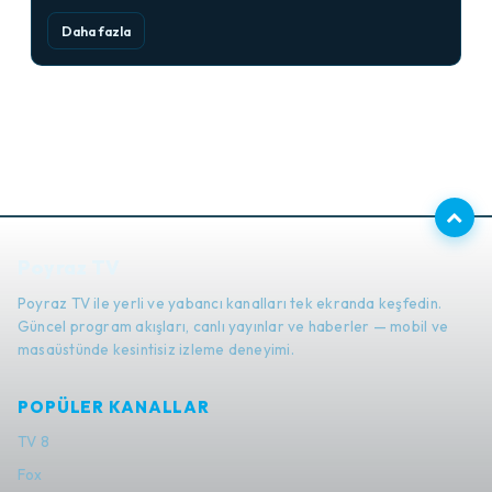
Daha fazla
Poyraz TV
Poyraz TV ile yerli ve yabancı kanalları tek ekranda keşfedin.
Güncel program akışları, canlı yayınlar ve haberler — mobil ve
masaüstünde kesintisiz izleme deneyimi.
POPÜLER KANALLAR
TV 8
Fox