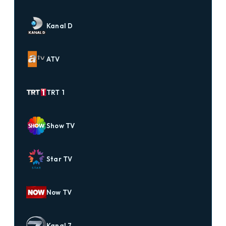
Kanal D
ATV
TRT 1
Show TV
Star TV
Now TV
Kanal 7