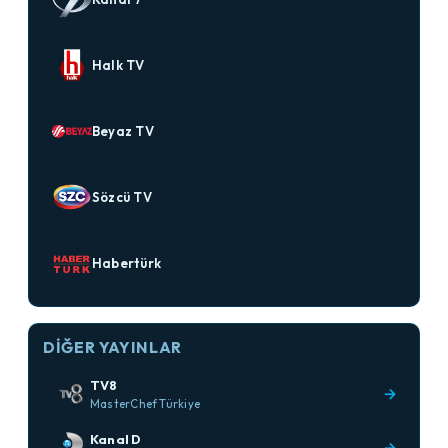
Halk TV
Beyaz TV
Sözcü TV
Habertürk
DIĞER YAYINLAR
TV8
→
MasterChef Türkiye
Kanal D
→