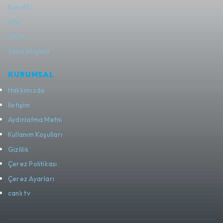
Kanal D
Star
Show
Yayın akışları
KURUMSAL
Hakkımızda
İletişim
Aydınlatma Metni
Kullanım Koşulları
Gizlilik
Çerez Politikası
Çerez Ayarları
canlı tv