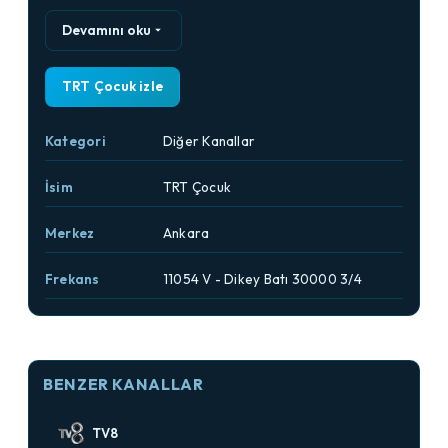
Devamını oku
TRT Çocuk izle
Kategori
Diğer Kanallar
İsim
TRT Çocuk
Merkez
Ankara
Frekans
11054 V - Dikey Batı 30000 3/4
BENZER KANALLAR
TV8