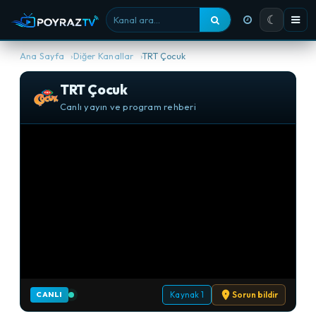
☾
Kanal ara
Ana Sayfa
Diğer Kanallar
TRT Çocuk
TRT Çocuk
Canlı yayın ve program rehberi
Kaynak 1
Sorun bildir
CANLI