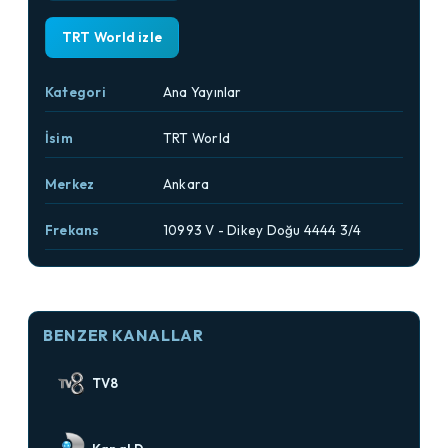
TRT World izle
Kategori
Ana Yayınlar
İsim
TRT World
Merkez
Ankara
Frekans
10993 V - Dikey Doğu 4444 3/4
BENZER KANALLAR
TV8