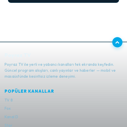
Poyraz TV
Poyraz TV ile yerli ve yabancı kanalları tek ekranda keşfedin.
Güncel program akışları, canlı yayınlar ve haberler — mobil ve
masaüstünde kesintisiz izleme deneyimi.
POPÜLER KANALLAR
TV 8
Fox
Kanal D
Star