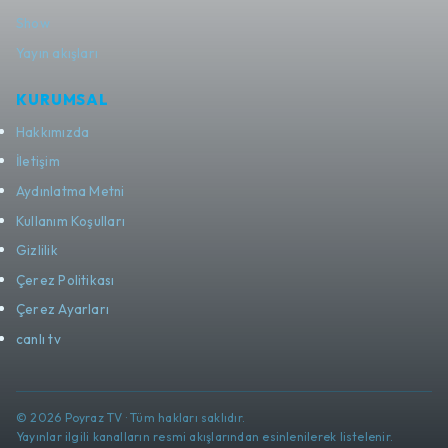
Show
Yayın akışları
KURUMSAL
Hakkımızda
İletişim
Aydınlatma Metni
Kullanım Koşulları
Gizlilik
Çerez Politikası
Çerez Ayarları
canlı tv
© 2026 Poyraz TV · Tüm hakları saklıdır.
Yayınlar ilgili kanalların resmi akışlarından esinlenilerek listelenir.