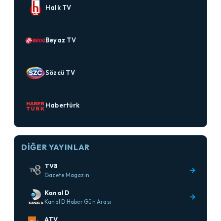
Halk TV
Beyaz TV
Sözcü TV
Habertürk
DIĞER YAYINLAR
TV8
→
Gazete Magazin
Kanal D
→
Kanal D Haber Gün Arası
ATV