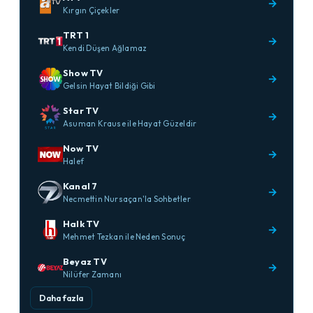
→
Kırgın Çiçekler
TRT 1
→
Kendi Düşen Ağlamaz
Show TV
→
Gelsin Hayat Bildiği Gibi
Star TV
→
Asuman Krause ile Hayat Güzeldir
Now TV
→
Halef
Kanal 7
→
Necmettin Nursaçan'la Sohbetler
Halk TV
→
Mehmet Tezkan ile Neden Sonuç
Beyaz TV
→
Nilüfer Zamanı
Daha fazla