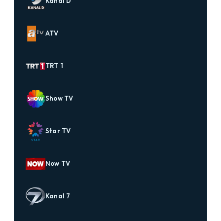
Kanal D
ATV
TRT 1
Show TV
Star TV
Now TV
Kanal 7