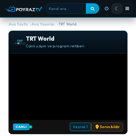
☾
Kanal ara
Ana Sayfa
Ana Yayınlar
TRT World
TRT World
Canlı yayın ve program rehberi
Kaynak 1
Sorun bildir
CANLI